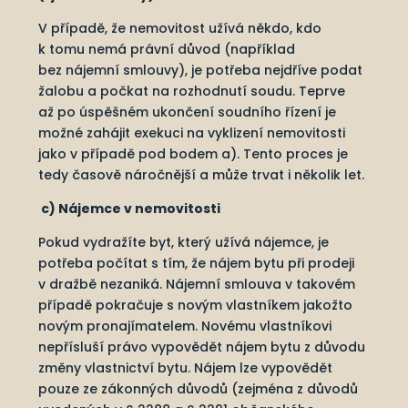
V případě, že nemovitost užívá někdo, kdo
k tomu nemá právní důvod (například
bez nájemní smlouvy), je potřeba nejdříve podat
žalobu a počkat na rozhodnutí soudu. Teprve
až po úspěšném ukončení soudního řízení je
možné zahájit exekuci na vyklizení nemovitosti
jako v případě pod bodem a). Tento proces je
tedy časově náročnější a může trvat i několik let.
c) Nájemce v nemovitosti
Pokud vydražíte byt, který užívá nájemce, je
potřeba počítat s tím, že nájem bytu při prodeji
v dražbě nezaniká. Nájemní smlouva v takovém
případě pokračuje s novým vlastníkem jakožto
novým pronajímatelem. Novému vlastníkovi
nepřísluší právo vypovědět nájem bytu z důvodu
změny vlastnictví bytu. Nájem lze vypovědět
pouze ze zákonných důvodů (zejména z důvodů