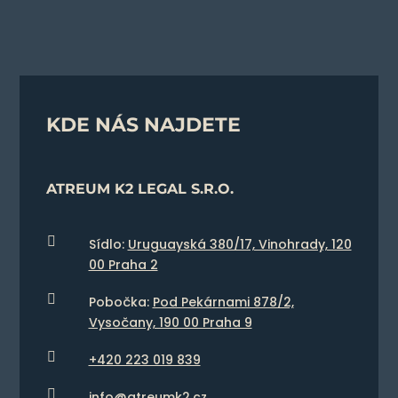
KDE NÁS NAJDETE
ATREUM K2 LEGAL S.R.O.

Sídlo:
Uruguayská 380/17, Vinohrady, 120
00 Praha 2

Pobočka:
Pod Pekárnami 878/2,
Vysočany, 190 00 Praha 9

+420 223 019 839

info@atreumk2.cz