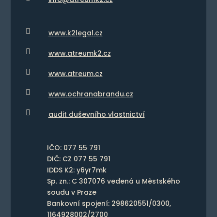

www.k2legal.cz

www.atreumk2.cz

www.atreum.cz

www.ochranabrandu.cz

audit duševního vlastnictví
IČO: 077 55 791
DIČ: CZ 077 55 791
IDDS K2: y6yr7mk
Sp. zn.: C 307076 vedená u Městského
soudu v Praze
Bankovní spojení: 298620551/0300,
1164928002/2700