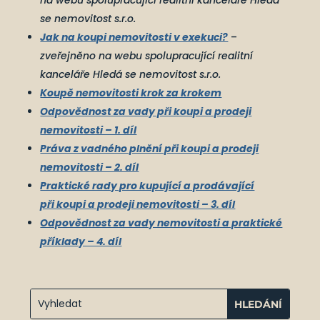
na webu spolupracující realitní kanceláře Hledá
se nemovitost s.r.o.
Jak na koupi nemovitosti v exekuci?
–
zveřejněno na webu spolupracující realitní
kanceláře Hledá se nemovitost s.r.o.
Koupě nemovitosti krok za krokem
Odpovědnost za vady při koupi a prodeji
nemovitosti – 1. díl
Práva z vadného plnění při koupi a prodeji
nemovitosti – 2. díl
Praktické rady pro kupující a prodávající
při koupi a prodeji nemovitosti – 3. díl
Odpovědnost za vady nemovitosti a praktické
příklady – 4. díl