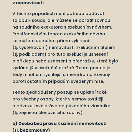
v nemovitosti
V těchto případech není potřeba podávat
žalobu k soudu, ale můžete se obrátit rovnou
na soudního exekutora s exekučním návrhem.
Prostřednictvím tohoto exekučního návrhu
se můžete domáhat přímo vyklizení
(tj. vystěhování) nemovitosti. Exekučním titulem
(tj. podkladem) pro tuto exekuci je usnesení
o příklepu nebo usnesení o předražku, které bylo
vydáno již v exekuční dražbě. Tento postup je
tedy mnohem rychlejší a méně komplikovaný
oproti ostatním případům uvedeným níže.
Tento zjednodušený postup se uplatní také
pro všechny osoby, které v nemovitosti žijí
a odvozují své právo od původního vlastníka
(tj. zejména členové jeho rodiny).
b) Osoba bez práva k užívání nemovitosti
(tj. bez smlouvy)