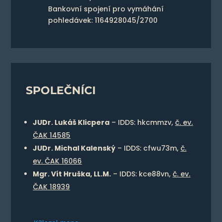
Bankovní spojení pro vymáhání
pohledávek: 1164928045/2700
SPOLEČNÍCI
JUDr. Lukáš Klicpera
– IDDS: hkcmmzv,
č. ev.
ČAK 14585
JUDr. Michal Kalenský
– IDDS: cfwu73m,
č.
ev. ČAK 16066
Mgr. Vít Hruška, LL.M.
– IDDS: kce88vn,
č. ev.
ČAK 18939