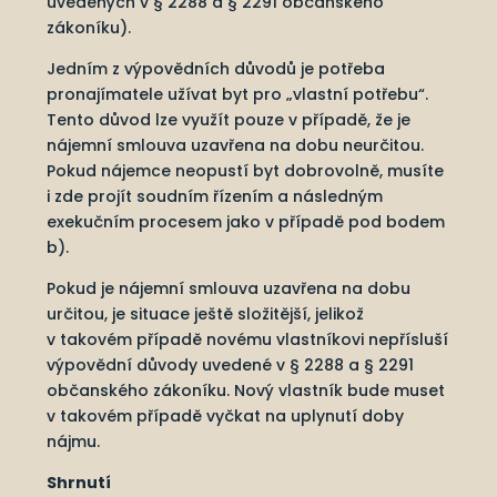
uvedených v § 2288 a § 2291 občanského
zákoníku).
Jedním z výpovědních důvodů je potřeba
pronajímatele užívat byt pro „vlastní potřebu“.
Tento důvod lze využít pouze v případě, že je
nájemní smlouva uzavřena na dobu neurčitou.
Pokud nájemce neopustí byt dobrovolně, musíte
i zde projít soudním řízením a následným
exekučním procesem jako v případě pod bodem
b).
Pokud je nájemní smlouva uzavřena na dobu
určitou, je situace ještě složitější, jelikož
v takovém případě novému vlastníkovi nepřísluší
výpovědní důvody uvedené v § 2288 a § 2291
občanského zákoníku. Nový vlastník bude muset
v takovém případě vyčkat na uplynutí doby
nájmu.
Shrnutí