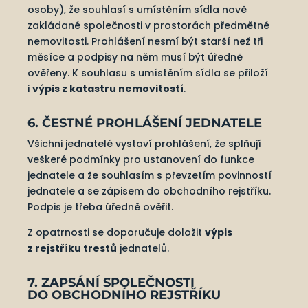
osoby), že souhlasí s umístěním sídla nově
zakládané společnosti v prostorách předmětné
nemovitosti. Prohlášení nesmí být starší než tři
měsíce a podpisy na něm musí být úředně
ověřeny. K souhlasu s umístěním sídla se přiloží
i
výpis z katastru nemovitostí
.
6. ČESTNÉ PROHLÁŠENÍ JEDNATELE
Všichni jednatelé vystaví prohlášení, že splňují
veškeré podmínky pro ustanovení do funkce
jednatele a že souhlasím s převzetím povinností
jednatele a se zápisem do obchodního rejstříku.
Podpis je třeba úředně ověřit.
Z opatrnosti se doporučuje doložit
výpis
z rejstříku trestů
jednatelů.
7. ZAPSÁNÍ SPOLEČNOSTI
DO OBCHODNÍHO REJSTŘÍKU