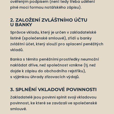
ověřeným podpisem (není tedy třeba udělení
plné moci formou notářského zápisu).
2. ZALOŽENÍ ZVLÁŠTNÍHO ÚČTU
U BANKY
Správce vkladu, který je určen v zakladatelské
listině (společenské smlouvě), zřídí u banky
zvláštní účet, který slouží pro splacení peněžitých
vkladů.
Banka s těmito peněžními prostředky neumožní
nakládat dříve, než společnost vznikne (tj. než
dojde k zápisu do obchodního rejstříku),
s výjimkou úhrady zřizovacích výdajů.
3. SPLNĚNÍ VKLADOVÉ POVINNOSTI
Zakladatelé jsou povinni splnit svoji vkladovou
povinnost, ke které se zavázali ve společenské
smlouvě.