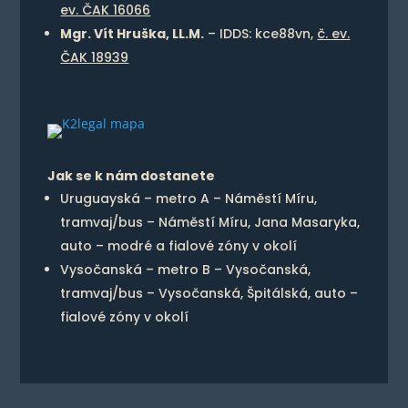
ev. ČAK 16066
Mgr. Vít Hruška, LL.M.
– IDDS: kce88vn,
č. ev.
ČAK 18939
Jak se k nám dostanete
Uruguayská – metro A – Náměstí Míru,
tramvaj/bus – Náměstí Míru, Jana Masaryka,
auto – modré a fialové zóny v okolí
Vysočanská – metro B – Vysočanská,
tramvaj/bus – Vysočanská, Špitálská, auto –
fialové zóny v okolí