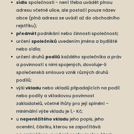
sídlo
společnosti – není třeba uvádět plnou
adresu včetně ulice, ale postačí pouze název
obce (plná adresa se uvádí až do obchodního
rejstříku);
předmět
podnikání nebo činnosti společnosti;
určení
společníků
uvedením jména a bydliště
nebo sídla;
určení druhů
podílů
každého společníka a práv
a povinností s nimi spojených, dovoluje-li
společenská smlouva vznik různých druhů
podílů;
výši
vkladu
nebo vkladů připadajících na podíl
nebo podíly a vkladovou povinnost
zakladatelů, včetně lhůty pro její splnění –
minimální výše vkladu je 1,- Kč;
u
nepeněžitého vkladu
jeho popis, jeho
ocenění, částku, kterou se započítává