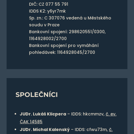
DIČ: CZ 077 55 791
IDDS K2: y6yr7mk
Sp. zn.: C 307076 vedená u Městského
soudu v Praze
Bankovní spojení: 298620551/0300,
1164928002/2700
Bankovní spojení pro vymáhání
pohledávek: 1164928045/2700
SPOLEČNÍCI
JUDr. Lukáš Klicpera
– IDDS: hkcmmzv,
č. ev.
ČAK 14585
JUDr. Michal Kalenský
– IDDS: cfwu73m,
č.