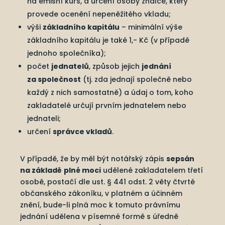
na emisní kurs, a určení osoby znalce, který
provede ocenění nepeněžitého vkladu;
výši
základního kapitálu
– minimální výše
základního kapitálu je také 1,- Kč (v případě
jednoho společníka);
počet
jednatelů
, způsob jejich
jednání
za společnost
(tj. zda jednají společně nebo
každý z nich samostatně) a údaj o tom, koho
zakladatelé určují prvním jednatelem nebo
jednateli;
určení
správce vkladů
.
V případě, že by měl být notářský zápis
sepsán
na základě
plné moci
udělené zakladatelem třetí
osobě, postačí dle ust. § 441 odst. 2 věty čtvrté
občanského zákoníku, v platném a účinném
znění, bude-li plná moc k tomuto právnímu
jednání udělena v písemné formě s úředně